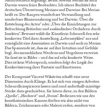
Naturforschern angelangt. Beide, sowohl Merian als auch
Darwin waren feine Beobachter. Ich zitiere Buchtitel der
deutschen Übersetzung Merians und Darwins: Bei Merian
heißt es: Der Raupen wunderbare Verwandlung und
sonderbare Blumennahrung und bei Darwin: Über die
Entstehung der Arten“ oder „Über die Einrichtungen zur
Befruchtung Britischer und ausländischer Orchideen durch
Insekten“. Bewusst wählt die Künstlerin Scheurell den sehr
konkreten Titel ihrer Ausstellung „Lebenszyklen“ aus und
ermöglicht eine Assoziation zu Darwin und auch zu Merian.
Das Spannende ist, dass sie auf ihre Intuition und Gefühle
bzgl. des menschlichen Werdens und Vergehens verweist.
Sie fasst sie in Bilder – und das auf sehr konkrete Weise.
Dies ist kein Widerspruch, sondern folgt der Logik der
Konkretisierung ihrer Fantasie und Emotionen.
Der Komponist Vincent Wikström schafft eine neue
Dimension durch Klänge. Er hat sich von einigen Arbeiten
Scheurells inspirieren lassen und rund anderthalb minütige
Stücke dazu geschrieben. Sie hören diese, zu den Bildern
„Quelle“, „Hochzeit“ und „Strom“. Bedienen wir uns des
kunsthistorischen Kanons dürften wir also nicht von
Bildern, Zeichnungen oder Malerei reden, sondern von