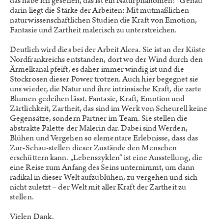
das habe ich gesehen, das ist ein Naturphänomen!“ Genau
darin liegt die Stärke der Arbeiten: Mit mutmaßlichen
naturwissenschaftlichen Studien die Kraft von Emotion,
Fantasie und Zartheit malerisch zu unterstreichen.
Deutlich wird dies bei der Arbeit Alcea. Sie ist an der Küste
Nordfrankreichs entstanden, dort wo der Wind durch den
Ärmelkanal pfeift, es daher immer windig ist und die
Stockrosen dieser Power trotzen. Auch hier begegnet sie
uns wieder, die Natur und ihre intrinsische Kraft, die zarte
Blumen gedeihen lässt. Fantasie, Kraft, Emotion und
Zärtlichkeit, Zartheit, das sind im Werk von Scheurell keine
Gegensätze, sondern Partner im Team. Sie stellen die
abstrakte Palette der Malerin dar. Dabei sind Werden,
Blühen und Vergehen so elementare Erlebnisse, dass das
Zur-Schau-stellen dieser Zustände den Menschen
erschüttern kann. „Lebenszyklen“ ist eine Ausstellung, die
eine Reise zum Anfang des Seins unternimmt, um dann
radikal in dieser Welt aufzublühen, zu vergehen und sich –
nicht zuletzt – der Welt mit aller Kraft der Zartheit zu
stellen.
Vielen Dank.