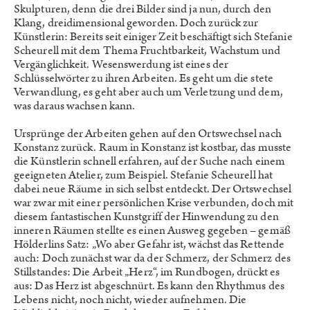
Skulpturen, denn die drei Bilder sind ja nun, durch den
Klang, dreidimensional geworden. Doch zurück zur
Künstlerin: Bereits seit einiger Zeit beschäftigt sich Stefanie
Scheurell mit dem Thema Fruchtbarkeit, Wachstum und
Vergänglichkeit. Wesenswerdung ist eines der
Schlüsselwörter zu ihren Arbeiten. Es geht um die stete
Verwandlung, es geht aber auch um Verletzung und dem,
was daraus wachsen kann.
Ursprünge der Arbeiten gehen auf den Ortswechsel nach
Konstanz zurück. Raum in Konstanz ist kostbar, das musste
die Künstlerin schnell erfahren, auf der Suche nach einem
geeigneten Atelier, zum Beispiel. Stefanie Scheurell hat
dabei neue Räume in sich selbst entdeckt. Der Ortswechsel
war zwar mit einer persönlichen Krise verbunden, doch mit
diesem fantastischen Kunstgriff der Hinwendung zu den
inneren Räumen stellte es einen Ausweg gegeben – gemäß
Hölderlins Satz: „Wo aber Gefahr ist, wächst das Rettende
auch: Doch zunächst war da der Schmerz, der Schmerz des
Stillstandes: Die Arbeit „Herz“, im Rundbogen, drückt es
aus: Das Herz ist abgeschnürt. Es kann den Rhythmus des
Lebens nicht, noch nicht, wieder aufnehmen. Die