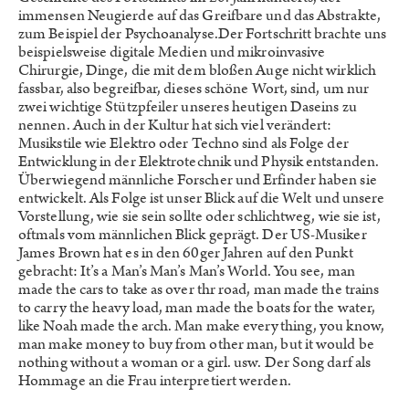
immensen Neugierde auf das Greifbare und das Abstrakte,
zum Beispiel der Psychoanalyse.Der Fortschritt brachte uns
beispielsweise digitale Medien und mikroinvasive
Chirurgie, Dinge, die mit dem bloßen Auge nicht wirklich
fassbar, also begreifbar, dieses schöne Wort, sind, um nur
zwei wichtige Stützpfeiler unseres heutigen Daseins zu
nennen. Auch in der Kultur hat sich viel verändert:
Musikstile wie Elektro oder Techno sind als Folge der
Entwicklung in der Elektrotechnik und Physik entstanden.
Überwiegend männliche Forscher und Erfinder haben sie
entwickelt. Als Folge ist unser Blick auf die Welt und unsere
Vorstellung, wie sie sein sollte oder schlichtweg, wie sie ist,
oftmals vom männlichen Blick geprägt. Der US-Musiker
James Brown hat es in den 60ger Jahren auf den Punkt
gebracht: It’s a Man’s Man’s Man’s World. You see, man
made the cars to take as over thr road, man made the trains
to carry the heavy load, man made the boats for the water,
like Noah made the arch. Man make everything, you know,
man make money to buy from other man, but it would be
nothing without a woman or a girl. usw. Der Song darf als
Hommage an die Frau interpretiert werden.