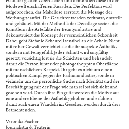
Haut der glatten Oberflächen und demontiert diese in der
Modewelt erschaffenen Fassaden. Die Perfektion wird
aufgebrochen, das Makellose zerstört, die Message der
Werbung zerstört. Die Gesichter werden zerkratzt, entstellt
und gehäutet. Mit der Methodik der Décollage seziert die
Künstlerin die Artefakte der Beautyindustrie und
dekonstruiert das Konzept der vermeintlichen Schönheit.
Dabei geht Stefanie Scheurell sensibel an die Arbeit. Nicht
mit roher Gewalt vernichtet sie die ihr suspekte Ästhetik,
sondern mit Feingefühl. Jeder Schnitt wird sorgfältig
gesetzt, vorsichtig löst sie die Schichten und behandelt
damit die Person hinter der photogeshoppten Oberfläche
mit menschlichem Respekt. Ihr geht es nicht um einen
politischen Kampf gegen die Fashionindustrie, sondern
vielmehr um die persönliche Suche nach Identität und der
Beschäftigung mit der Frage wie man selbst sich sieht und
gesehen wird. Durch ihre Eingriffe werden die Motive auf
eine andere Ebene der Ästhetik gehoben und erfahren
damit auch einen Wandeln im Gesehen werden durch den
Betrachtenden.
Veronika Fischer
Journalistin & Texterin