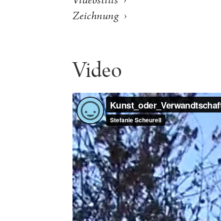
Videostills
›
Zeichnung
Video