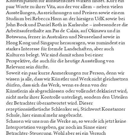
Kontemplation für künstlerisches Wirken findet. Kurz ein
paar Worte zu ihrer Vita, aus der vor allem – neben vielen
Ausstellungen, Auszeichnungen und Preisen sowie einem
Studium bei Rebecca Horn an der hiesigen UdK sowie bei
John Bock und Daniel Roth in Karlsruhe – insbesondere die
Arbeitsaufenthalte am Pas de Calais, auf Okinawa und in
Botswana, ferner in Australien und Neuseeland sowie in
Hong Kong und Singapur herausragen, was zumindest ein
starkes Interesse für fremde Landschaften, aber auch
Kulturen belegt. Wir sind damit schon bei einer
Perspektive, die auch für die heutige Ausstellung von
Relevanz sein dürfte.
Soweit ein paar kurze Anmerkungen zur Person, denn wir
wissen ja alle, dass wir Künstler und Werk nicht gleichsetzen
dürfen, dass sich das Werk, wenn es denn von der
Künstlerin als abgeschlossen oder vollendet deklariert wird,
nicht mehr ihrer Kontrolle unterliegt, sondern den Urteilen
der Betrachter überantwortet wird. Dieser
rezeptionsästhetische Schlenker sei, Stichwort Konstanzer
Schule, hier einmal mehr angebracht.
Schauen wir uns nun die Werke an, so werde ich jetzt keine
Interpretation vorgeben, gar noch im Sinne einer
Betrachter-Steuerung. Wohl aber sei ein Versuch