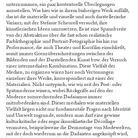
unternommen, ein paar kontextuelle Überlegungen
anzustellen. Was hier wie in ihrem bisherigen Werk auffällt,
das ist die materielle und visuelle und auch darstellerische
Varianz, mit der Stefanie Scheurell versucht, ihre
künstlerischen Ideen umzusetzen. Es ist eine Spannbreite
von der Abstraktion über die fast schon realistische
Farblithographie und Portrait-Fotographie bis hin zur
Performance, die auch Theater und Kurzfilm einschließt,
somit immer Grenzüberschreitungen zwischen der
Bildenden und der Darstellenden Kunst bzw. der Versuch
einer intermedialen Kombination. Diese Vielfalt der
Medien, zu ergänzen wären hier noch Vertonungen
einzelner ihrer Werke, korrespondiert mit einer der
Materialien. Nicht untypisch, wie wir seit der Post- oder
Spätmoderne wissen, wobei Rückgriffe auf den der
Moderne zuzurechnenden Dadaismus immer
mitzubedenken sind. Dieser medialen wie materiellen
Vielfalt liegen nicht nur fundamentale Fragen nach Identität
und Umwelt zugrunde, sondern man darf eine gewisse
kulturkritische oder sogar ikonoklastische Décollage
vermuten, beispielsweise die Demontage von Modewelten,
mit der doch wiederum an die Dadaisten angeknüpft wird,