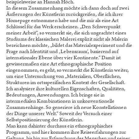
beispielsweise an Hannah Höch.
In diesem Zusammenhang möchte ich dann doch auf zwei
Äußerungen der Künstlerin zurückgreifen, die ich ihrer
Homepage entnommen habe und die mir als eine Art
Schlüssel für das Werk erscheinen. „Den Schwerpunkt
meiner Arbeit“, so vermerkt sie, die sich ungeachtet eines
Studiums der klassischen Malerei explizit nicht als Malerin
bezeichnen möchte, „bildet das Materialexperiment und die
Frage nach Identität und ‚Lebensraum‘, basierend auf
internationaler Ebene über vier Kontinente.“ Damit ist
gewissermaßen eine Art ethnographische Position
eingenommen, es geht, so vermerkt die Künstlerin weiter,
um eine Untersuchung von „Materialien, Oberflächen,
Strukturen im ortsspezifischen Kontext der Gesellschaft.
Ich analysiere ihre kulturellen Eigenschaften, Qualitäten,
Bedeutungen, Anwendungen. Ich bringe sie in
intermedialen Kombinationen in unkonventionelle
Zusammenhänge. So generiere ich neue Konstellationen
der Dinge unserer Welt.“ Soweit der Versuch einer
Selbstpositionierung der Künstlerin.
Man kann dahinter durchaus ein ethnographisches
Programm, und hier kommen ihre Reiseerfahrungen zur
Geltung, bis hin zur Erforschung des Menschen und seiner