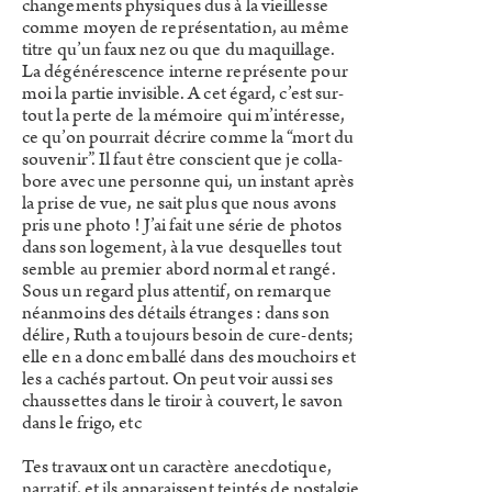
changements physiques dus à la vieillesse
comme moyen de représentation, au même
titre qu’un faux nez ou que du maquillage.
La dégénérescence interne représente pour
moi la partie invisible. A cet égard, c’est sur-
tout la perte de la mémoire qui m’intéresse,
ce qu’on pourrait décrire comme la “mort du
souvenir”. Il faut être conscient que je colla-
bore avec une personne qui, un instant après
la prise de vue, ne sait plus que nous avons
pris une photo ! J’ai fait une série de photos
dans son logement, à la vue desquelles tout
semble au premier abord normal et rangé.
Sous un regard plus attentif, on remarque
néanmoins des détails étranges : dans son
délire, Ruth a toujours besoin de cure-dents;
elle en a donc emballé dans des mouchoirs et
les a cachés partout. On peut voir aussi ses
chaussettes dans le tiroir à couvert, le savon
dans le frigo, etc
Tes travaux ont un caractère anecdotique,
narratif, et ils apparaissent teintés de nostalgie.